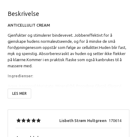
Beskrivelse
ANTICELLULIT CREAM
Gjenfukter og stimulerer bindevevet. Jobbereffektivt for å
gjenskape hudens normaleutseende, og for å minske de små
fordypningenesom oppstår som følge av cellulitter.Huden blir fast,
myk og spenstig. Absorberesraskt av huden og setter ikke flekker
på klærne.Kommer i en praktisk flaske som også kanbrukes til å
massere med.
Ingredienser:
Aqua, Isopropyl Myristate, Mineral Oil, Propylene Glycol, Glyceryl
Stearate, Ceteth-20, Petrolatum, Cetyl Palmitate, Cetyl Alcohol,
LES MER
Cetearyl Alcohol, Sorbitan Stearate, PEG-75 Lanolin, Pentarethytrilyl
Tetraisostearate, Butcherbroom Aculeatus Extract, Equisetum
Arvense Extract, Centella Asiatica Extract, Caffeine, Daucus Carota
Extract and Ruscus Aculeatus Extract and Paullinia Cuopana and
Lisbeth Strøm Hultgreen
170614
Citruc Medica Limonum Extract, Dead Sea Salt, Aloe Barbadensis
Gel, Hyaluronic Acid, Tocopheryl Acetate (vitamin E), Imidazolidinyl
Urea, Methylparaben, Propylparaben, Parfum.