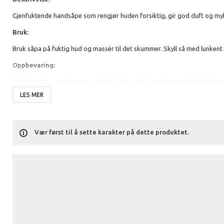
Gjenfuktende handsåpe som rengjør huden forsiktig, gir god duft og myke
Bruk:
Bruk såpa på fuktig hud og massér til det skummer. Skyll så med lunkent
Oppbevaring:
Unngå sollys, oppbevares rundt 15-25 grader. Oppbevares utenfor barns
LES MER
Ingredienser:
Aqua, Sodium Laureth Sulfate, Sodium Chloride, Cocamidopropyl Betaine
Sodium Benzoate, Limonene.
Vær først til å sette karakter på dette produktet.
Hovedingredienser:
Aloe Extract, Provitamin B5.
Ingredienser med naturlig opphav:
98,75%