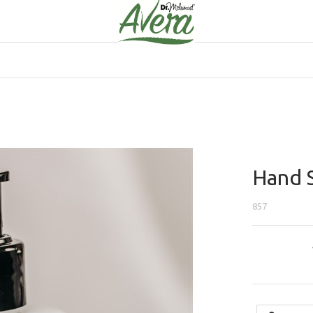
Hand 
857