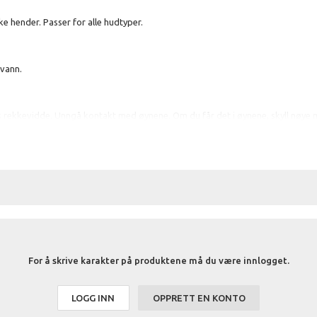
 hender. Passer for alle hudtyper.
 vann.
 rekkevidde. Unngå kontakt med øynene. Om du får det i øynene, skyll nøye 
, Sodium Cocoamphoacetate, Parfum, Coco-Glucoside, Aloe Barbadensis Extra
For å skrive karakter på produktene må du være innlogget.
LOGG INN
OPPRETT EN KONTO