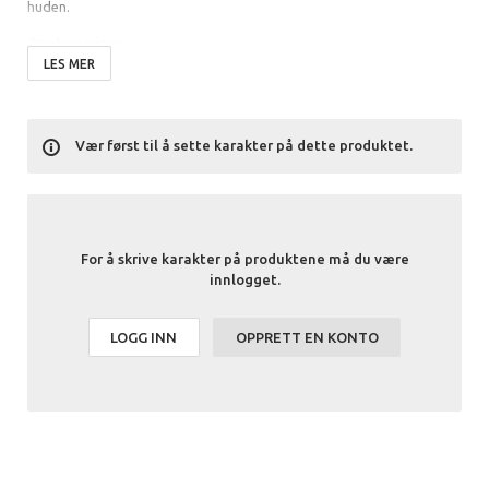
huden.
Oppbevaring:
LES MER
Unngå sollys, oppbevares rundt 15-25 grader. Oppbevares utenfor
barns rekkevidde. Unngå kontakt med øynene. Om du får det i
øynene, skyll nøye med vann.
Vær først til å sette karakter på dette produktet.
Ingredienser:
Aqua, Glycerin, Sodium Palmate, Sucrose, Sodium Cocoate, Avena
Sativa Kernel, Decyl Glucoside, Sodium Chloride, Citrus Grandis Peel
Oil, Papaver Somniferum Seed, Brassica Juncea Seed, Prunus
For å skrive karakter på produktene må du være
Armeniaca Seed Powder, Citric Acid, Sodium Citrate, Sodium Palm
innlogget.
Kernelate, Aloe Barbadensis Leaf Juice Powder, Cymbopogon
Shoenanthus Oil, Limonene, Citral, Geraniol, CI 77891, CI 19140, CI
16255, CI 28440.
LOGG INN
OPPRETT EN KONTO
Hovedingredienser:
Vegetable glycerin, oat kernel extract, sea salt, Grapefruit oil,
Lemongrass oil.