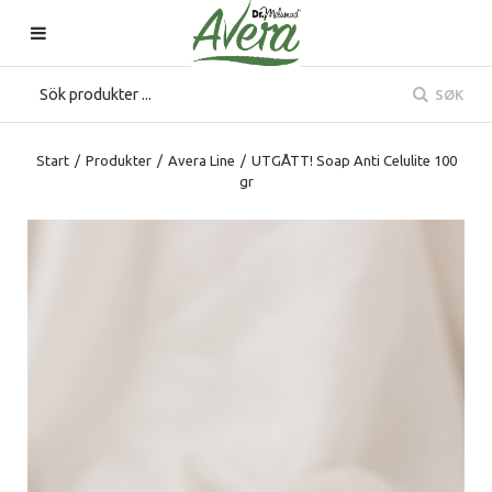
SØK
Start
/
Produkter
/
Avera Line
/
UTGÅTT! Soap Anti Celulite 100
gr