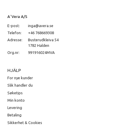
A´Vera A/S
E-post:
inga@avera.se
Telefon:
+46 768669308
Adresse:
Busterudkleiva 54
1782 Halden
Org.nr:
991916024MVA
HJÄLP
For nye kunder
Slik handler du
Søketips
Min konto
Levering
Betaling
Sikkerhet & Cookies