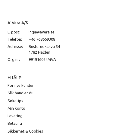
A´Vera A/S
E-post:
inga@avera.se
Telefon:
+46 768669308
Adresse:
Busterudkleiva 54
1782 Halden
Org.nr:
991916024MVA
HJÄLP
For nye kunder
Slik handler du
Søketips
Min konto
Levering
Betaling
Sikkerhet & Cookies