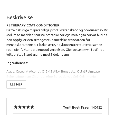
Beskrivelse
PETHERAPY
COAT CONDITIONER
Dette naturlige miljøvennlige produkteter skapt og produsert av Dr.
Melumad medden største omtanke for dyr, men også forvår hud da
den oppfyller den strengestekosmetiske standarden for
mennesker.Denne pH-balanserte, høykonsentrerteurtebalsamen
roer, gjenfukter og gjenoppliverpelsen. Gjør pelsen myk, tovfri og
lettbørstet.Bland gjerne med 5 deler vann.
Ingredienser:
Aqua, Cetearyl Alcohol, C12-15 Alkyl Benzoate, Octyl Palmitate,
Behentrimonium Chloride, Aloe Barbadensis Gel, Cetrimonium
Bromide, Ricinus Communis (Casor) Oil, Olea Europaea (Olive) Oil,
LES MER
Vitis Vinifera (Grape) Seed Oil, Rosmarinus Officinalis (Rosemary)
Leaf Extract, Salvia Officinalis (Sage) Leaf Extract, Anthemis Nobilis
Flower Extract, Calendula Officinalis Extract, Echinacea Purpurea
Extract, Tocopheryl Acetate, Panthenol, Fragrance (Parfum), Citric
Acid, Dehydroacetic Acid, Benzyl Alcohol, Sodium Benzoate,
Torill Egeli Kjaer
140122
Potassium Sorbate.