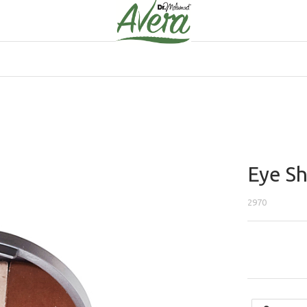
Eye S
2970