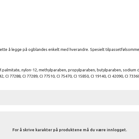
Lette å legge på ogblandes enkelt med hverandre. Spesielt tilpassetfølsomme
hylhexyl palmitate, nylon-12, methylparaben, propylparaben, butylparaben, sodiu
42, CI 77288, CI 77289, CI 77510, CI 75470, CI 15850, CI 19140, CI 42090, CI 73360
For å skrive karakter på produktene må du være innlogget.