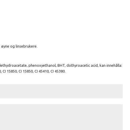
 øyne og linsebrukere.
m dethydroacetate, phenoxyethanol, BHT, dothyroacetic acid, kan innehålla:
, CI 15850, CI 15850, CI 45410, CI 45380.