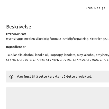
Brun & beige
Beskrivelse
EYESHADOW
Øyenskygge med en silkeaktig formula i smidigforpakning, sitter lenge. 
Ingredienser:
Talc, lanolin alcohol, lanolin oil, isopropyl lanolate, oleyl alcohol, et
CI 77891, CI 77019, CI 77163, CI 77491, CI 77492, CI 77499, CI 77007, CI 777
Vær først til å sette karakter på dette produktet.