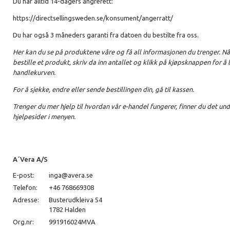
Du har alltid 14-dagers angrerett:
https://directsellingsweden.se/konsument/angerratt/
Du har også 3 måneders garanti fra datoen du bestilte fra oss.
Her kan du se på produktene våre og få all informasjonen du trenger. Nå
bestille et produkt, skriv da inn antallet og klikk på kjøpsknappen for å 
handlekurven.
For å sjekke, endre eller sende bestillingen din, gå til kassen.
Trenger du mer hjelp til hvordan vår e-handel fungerer, finner du det un
hjelpesider i menyen.
A´Vera A/S
E-post:
inga@avera.se
Telefon:
+46 768669308
Adresse:
Busterudkleiva 54
1782 Halden
Org.nr:
991916024MVA