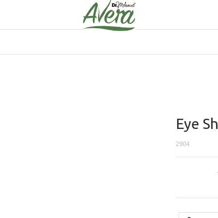
Eye S
2904