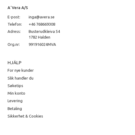
A´Vera A/S
E-post:
inga@avera.se
Telefon:
+46 768669308
Adress:
Busterudkleiva 54
1782 Halden
Org.nr:
991916024MVA
HJÄLP
For nye kunder
Slik handler du
Søketips
Min konto
Levering
Betaling
Sikkerhet & Cookies