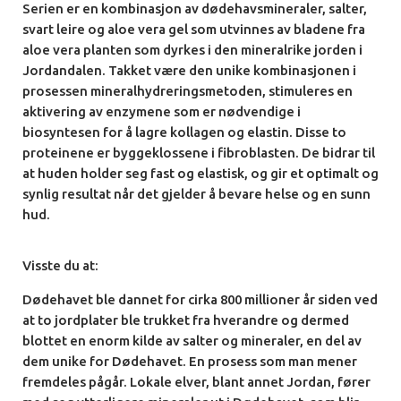
Serien er en kombinasjon av dødehavsmineraler, salter,
svart leire og aloe vera gel som utvinnes av bladene fra
aloe vera planten som dyrkes i den mineralrike jorden i
Jordandalen. Takket være den unike kombinasjonen i
prosessen mineralhydreringsmetoden, stimuleres en
aktivering av enzymene som er nødvendige i
biosyntesen
for å lagre kollagen og elastin. Disse to
proteinene er
byggeklossene i fibroblasten. De bidrar til
at huden holder
seg fast og elastisk, og gir et optimalt og
synlig resultat
når det gjelder å bevare helse og en sunn
hud.
Visste du at:
Dødehavet ble dannet for cirka 800 millioner år siden ved
at to jordplater ble trukket fra hverandre og dermed
blottet
en enorm kilde av salter og mineraler, en del av
dem unike
for Dødehavet. En prosess som man mener
fremdeles pågår.
Lokale elver, blant annet Jordan, fører