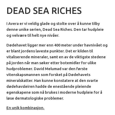
DEAD SEA RICHES
I Avera er vi veldig glade og stolte
over å kunne tilby
denne unike serien,
Dead Sea Riches. Den tar hudpleie
og
velvære
til helt nye nivåer.
Dødehavet ligger mer enn 400 meter under havnivået
og
er blant jordens laveste punkter. Det er kilden til
vitaliserende mineraler, samt en av de viktigste stedene
på jorden når man søker etter botemidler for ulike
hudproblemer. David Melumad var den første
vitenskapsmannen
som forsket på Dødehavets
mineralskatter.
Han kunne konstatere at den svarte
dødehavsleiren
hadde de enestående pleiende
egenskapene som nå
brukes i moderne hudpleie for å
løse dermatologiske
problemer.
En unik kombinasjon.