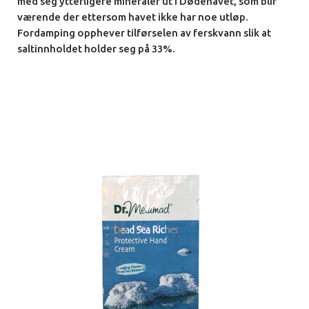
med seg ytterligere
mineraler ut i Dødehavet, som blir
værende der ettersom
havet ikke har noe utløp.
Fordamping opphever tilførselen
av ferskvann slik at
saltinnholdet holder seg på 33%.