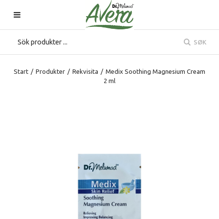
SØK
Start
/
Produkter
/
Rekvisita
/
Medix Soothing Magnesium Cream
2 ml